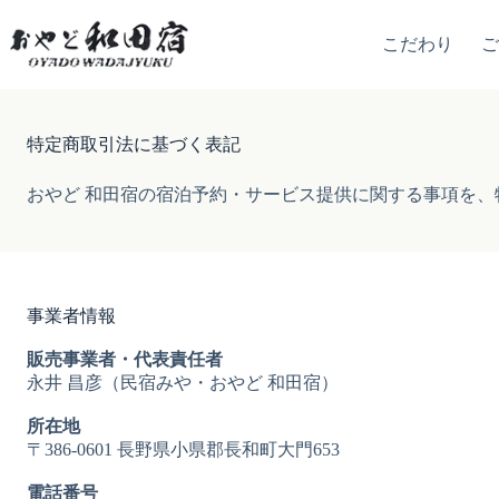
コ
ン
こだわり
テ
ン
ツ
へ
特定商取引法に基づく表記
ス
キ
おやど 和田宿の宿泊予約・サービス提供に関する事項を
ッ
プ
事業者情報
販売事業者・代表責任者
永井 昌彦（民宿みや・おやど 和田宿）
所在地
〒386-0601 長野県小県郡長和町大門653
電話番号