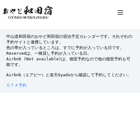
コ
ン
テ
ン
ツ
へ
中山道和田宿のおやど和田宿の宿泊予定カレンダーです。それぞれの
ス
予約サイトと連携しています。
色の帯が入っているところは、すでに予約が入っている日です。
キ
Reservedは、一棟貸し予約が入っている日。
ッ
Airbnb (Not available)は、個室予約なので他の個室予約も可
プ
能です。
Airbnb（エアビー）と楽天Oyadoから確認して予約してください。
ＯＴＡ予約