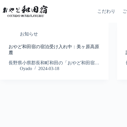
コ
ン
こだわり
テ
ン
ツ
へ
お知らせ
ス
キ
おやど和田宿の宿泊受け入れ中：美ヶ原高原
ッ
麓
プ
長野県小県郡長和町和田の「おやど和田宿…
Oyado
2024-03-18